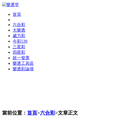
首頁
六合彩
大樂透
威力彩
今彩539
三星彩
四星彩
統一發票
樂透工具區
樂透彩論壇
當前位置：
首頁
>
六合彩
>文章正文