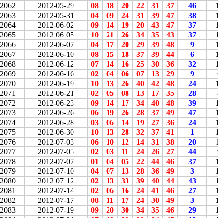
2062
2012-05-29
08
18
20
22
31
37
46
2063
2012-05-31
04
09
24
31
39
47
38
2064
2012-06-02
09
14
19
20
43
47
37
2065
2012-06-05
10
21
26
34
35
43
37
2066
2012-06-07
04
17
20
29
39
48
9
2067
2012-06-10
08
15
18
37
39
44
6
2068
2012-06-12
07
14
16
25
30
36
32
2069
2012-06-16
02
04
06
07
13
29
9
2070
2012-06-19
10
13
26
40
42
48
24
2071
2012-06-21
02
05
08
13
17
35
28
2072
2012-06-23
09
14
17
34
40
48
39
2073
2012-06-26
06
19
26
28
37
49
47
2074
2012-06-28
03
06
14
19
27
36
24
2075
2012-06-30
10
13
28
32
37
41
1
2076
2012-07-03
06
10
12
14
31
38
20
2077
2012-07-05
02
03
11
24
26
27
44
2078
2012-07-07
01
04
05
22
44
46
37
2079
2012-07-10
04
07
13
28
36
49
3
2080
2012-07-12
02
13
33
39
40
44
43
2081
2012-07-14
02
06
16
24
41
46
27
2082
2012-07-17
08
11
17
24
30
49
3
2083
2012-07-19
09
20
30
34
35
46
29