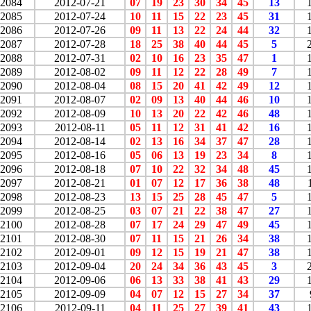
2084
2012-07-21
07
19
23
30
34
45
13
2085
2012-07-24
10
11
15
22
23
45
31
2086
2012-07-26
09
11
13
22
24
44
32
2087
2012-07-28
18
25
38
40
44
45
5
2088
2012-07-31
02
10
16
23
35
47
1
2089
2012-08-02
09
11
12
22
28
49
7
2090
2012-08-04
08
15
20
41
42
49
12
2091
2012-08-07
02
09
13
40
44
46
10
2092
2012-08-09
10
13
20
22
42
46
48
2093
2012-08-11
05
11
12
31
41
42
16
2094
2012-08-14
02
13
16
34
37
47
28
2095
2012-08-16
05
06
13
19
23
34
8
2096
2012-08-18
07
10
22
32
34
48
45
2097
2012-08-21
01
07
12
17
36
38
48
2098
2012-08-23
13
15
25
28
45
47
5
2099
2012-08-25
03
07
21
22
38
47
27
2100
2012-08-28
07
17
24
29
47
49
45
2101
2012-08-30
07
11
15
21
26
34
38
2102
2012-09-01
09
12
15
19
21
47
38
2103
2012-09-04
20
24
34
36
43
45
3
2104
2012-09-06
06
13
33
38
41
43
29
2105
2012-09-09
04
07
12
15
27
34
37
2106
2012-09-11
04
11
25
27
39
41
43