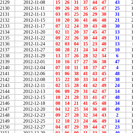
2129
2012-11-08
15
26
31
37
44
47
43
2130
2012-11-11
09
26
28
35
45
47
25
2131
2012-11-13
03
05
25
26
29
30
31
2132
2012-11-15
18
20
36
41
46
48
21
2133
2012-11-17
07
12
24
39
43
48
30
2134
2012-11-20
02
11
20
37
45
47
13
2135
2012-11-22
09
22
26
30
44
49
31
2136
2012-11-24
02
03
04
15
23
40
13
2137
2012-11-27
08
20
21
24
34
47
10
2138
2012-11-29
13
17
26
28
32
34
6
2139
2012-12-01
10
16
17
27
36
38
47
2140
2012-12-04
07
10
11
18
37
47
4
2141
2012-12-06
01
06
38
41
43
45
48
2142
2012-12-08
15
22
30
33
34
47
38
2143
2012-12-11
02
15
28
41
42
49
24
2144
2012-12-13
06
09
29
31
42
47
14
2145
2012-12-15
18
21
28
33
41
47
48
2146
2012-12-18
08
14
21
41
45
48
34
2147
2012-12-20
04
12
25
34
36
40
49
2148
2012-12-23
09
27
28
32
34
43
2
2149
2012-12-25
12
18
23
24
46
49
14
2150
2012-12-27
04
07
29
39
44
47
23
2151
2012-12-29
01
06
09
11
33
39
40