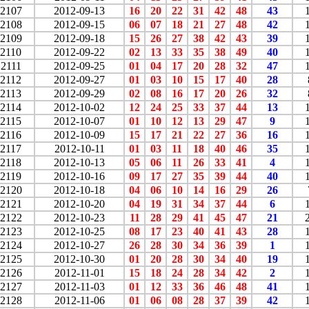
2107
2012-09-13
16
20
22
31
42
48
43
2108
2012-09-15
06
07
18
21
27
48
42
2109
2012-09-18
15
26
27
38
42
43
39
2110
2012-09-22
02
13
33
35
38
49
40
2111
2012-09-25
01
04
17
20
28
32
47
2112
2012-09-27
01
03
10
15
17
40
28
2113
2012-09-29
02
08
16
17
20
26
32
2114
2012-10-02
12
24
25
33
37
44
13
2115
2012-10-07
01
10
12
13
29
47
9
2116
2012-10-09
15
17
21
22
27
36
16
2117
2012-10-11
01
03
11
18
40
46
35
2118
2012-10-13
05
06
11
26
33
41
4
2119
2012-10-16
09
17
27
35
39
44
40
2120
2012-10-18
04
06
10
14
16
29
26
2121
2012-10-20
04
19
31
34
37
44
6
2122
2012-10-23
11
28
29
41
45
47
21
2123
2012-10-25
08
17
23
40
41
43
28
2124
2012-10-27
26
28
30
34
36
39
1
2125
2012-10-30
01
20
28
30
34
40
19
2126
2012-11-01
15
18
24
28
34
42
2
2127
2012-11-03
01
12
33
36
46
48
41
2128
2012-11-06
01
06
08
28
37
39
42