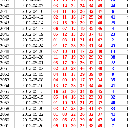
2040
2012-04-07
03
14
22
24
34
49
44
2041
2012-04-10
04
11
16
26
42
47
6
2042
2012-04-12
02
11
16
17
25
28
41
2043
2012-04-14
03
15
19
20
32
40
25
2044
2012-04-17
06
07
17
19
35
46
4
2045
2012-04-19
05
12
13
20
37
41
23
2046
2012-04-22
01
03
11
21
41
42
2
2047
2012-04-24
01
17
28
29
31
34
45
2048
2012-04-26
07
10
11
17
22
30
14
2049
2012-04-28
11
17
19
20
29
32
38
2050
2012-05-01
05
17
19
26
32
33
22
2051
2012-05-03
02
20
28
46
47
49
3
2052
2012-05-05
04
11
17
29
39
49
8
2053
2012-05-08
04
09
10
17
33
34
35
2054
2012-05-10
13
17
23
32
34
46
41
2055
2012-05-13
16
21
30
34
39
45
4
2056
2012-05-15
05
14
16
22
23
33
32
2057
2012-05-17
01
10
15
21
27
37
40
2058
2012-05-20
03
17
23
26
41
47
33
2059
2012-05-22
01
08
22
26
32
37
41
2060
2012-05-24
02
05
08
29
40
47
34
2061
2012-05-26
09
10
20
22
38
49
7