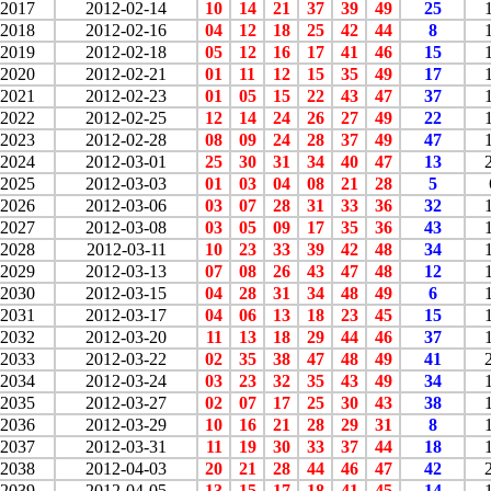
2017
2012-02-14
10
14
21
37
39
49
25
2018
2012-02-16
04
12
18
25
42
44
8
2019
2012-02-18
05
12
16
17
41
46
15
2020
2012-02-21
01
11
12
15
35
49
17
2021
2012-02-23
01
05
15
22
43
47
37
2022
2012-02-25
12
14
24
26
27
49
22
2023
2012-02-28
08
09
24
28
37
49
47
2024
2012-03-01
25
30
31
34
40
47
13
2025
2012-03-03
01
03
04
08
21
28
5
2026
2012-03-06
03
07
28
31
33
36
32
2027
2012-03-08
03
05
09
17
35
36
43
2028
2012-03-11
10
23
33
39
42
48
34
2029
2012-03-13
07
08
26
43
47
48
12
2030
2012-03-15
04
28
31
34
48
49
6
2031
2012-03-17
04
06
13
18
23
45
15
2032
2012-03-20
11
13
18
29
44
46
37
2033
2012-03-22
02
35
38
47
48
49
41
2034
2012-03-24
03
23
32
35
43
49
34
2035
2012-03-27
02
07
17
25
30
43
38
2036
2012-03-29
10
16
21
28
29
31
8
2037
2012-03-31
11
19
30
33
37
44
18
2038
2012-04-03
20
21
28
44
46
47
42
2039
2012-04-05
13
15
17
18
41
45
14