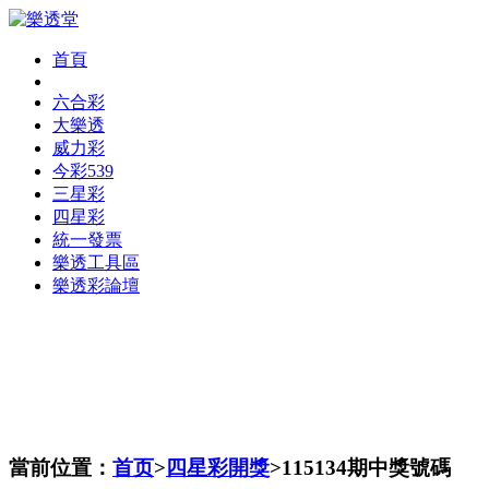
首頁
六合彩
大樂透
威力彩
今彩539
三星彩
四星彩
統一發票
樂透工具區
樂透彩論壇
當前位置：
首页
>
四星彩開獎
>115134期中獎號碼