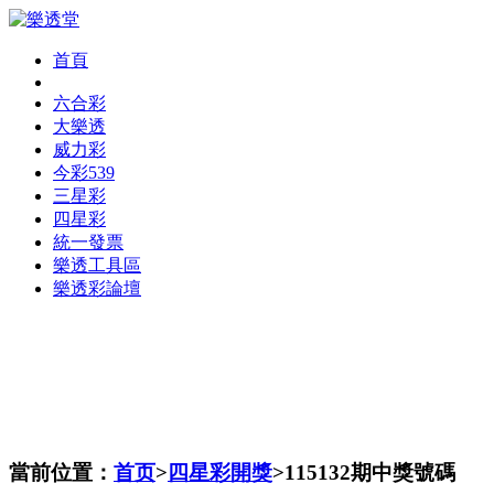
首頁
六合彩
大樂透
威力彩
今彩539
三星彩
四星彩
統一發票
樂透工具區
樂透彩論壇
當前位置：
首页
>
四星彩開獎
>115132期中獎號碼