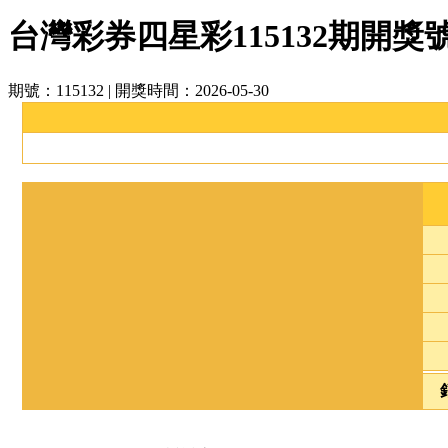
台灣彩券四星彩115132期開獎
期號：115132 | 開獎時間：2026-05-30