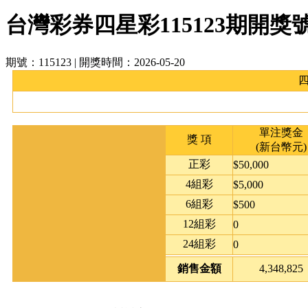
台灣彩券四星彩115123期開獎
期號：115123 | 開獎時間：2026-05-20
單注獎金
獎 項
(新台幣元)
正彩
$50,000
4組彩
$5,000
6組彩
$500
12組彩
0
24組彩
0
銷售金額
4,348,825